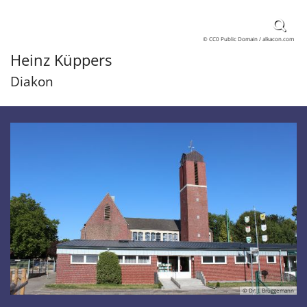
© CC0 Public Domain / alkacon.com
Heinz
Küppers
Diakon
© Dr. J. Brüggemann