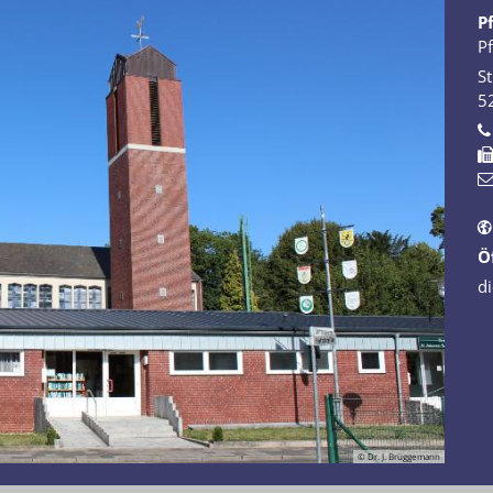
P
P
St
5
Ö
di
© Dr. J. Brüggemann