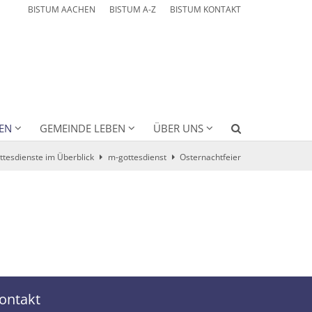
BISTUM AACHEN
BISTUM A-Z
BISTUM KONTAKT
EN
GEMEINDE LEBEN
ÜBER UNS
ttesdienste im Überblick
m-gottesdienst
Osternachtfeier
ontakt