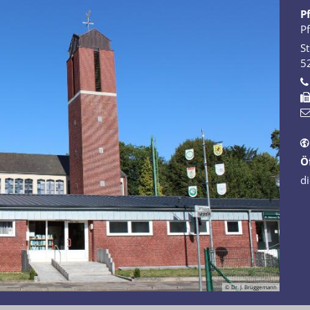
P
P
St
5
Ö
di
© Dr. J. Brüggemann