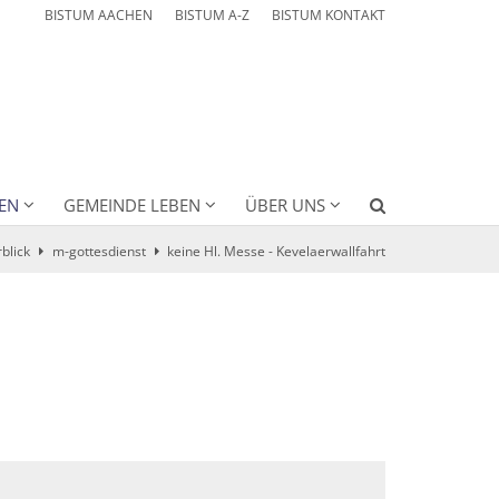
BISTUM AACHEN
BISTUM A-Z
BISTUM KONTAKT
EN
GEMEINDE LEBEN
ÜBER UNS
blick
m-gottesdienst
keine Hl. Messe - Kevelaerwallfahrt