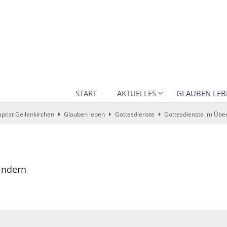
START
AKTUELLES
GLAUBEN LEB
aptist Geilenkirchen
Glauben leben
Gottesdienste
Gottesdienste im Über
Lindern