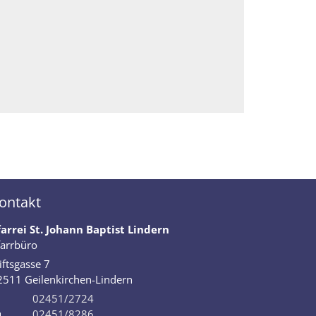
ontakt
farrei St. Johann Baptist Lindern
farrbüro
iftsgasse 7
2511
Geilenkirchen-Lindern
02451/2724
02451/8286