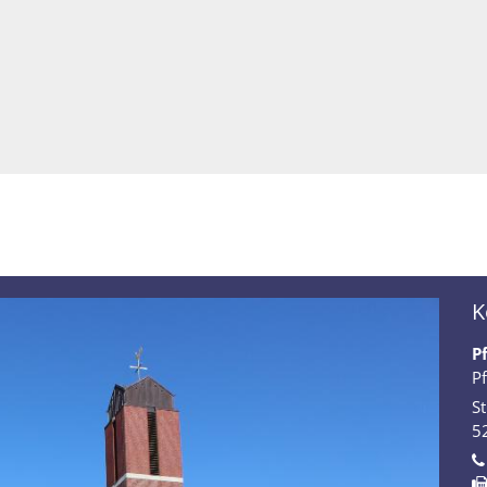
K
P
P
St
5